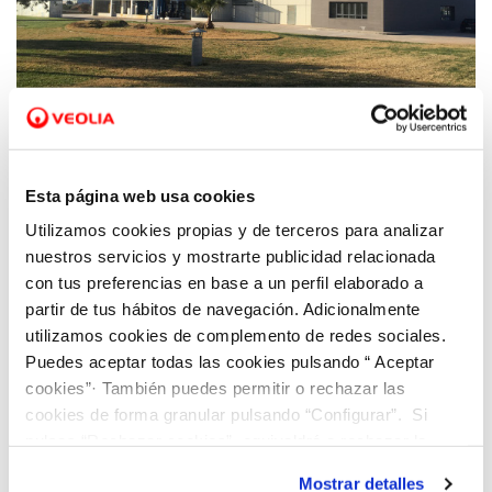
12 DIC 2019
Hidraqua y el Ayuntamiento de l’Eliana
Esta página web usa cookies
organizan visitas guiadas a la planta
Utilizamos cookies propias y de terceros para analizar
desnitrificadora
nuestros servicios y mostrarte publicidad relacionada
con tus preferencias en base a un perfil elaborado a
partir de tus hábitos de navegación. Adicionalmente
utilizamos cookies de complemento de redes sociales.
Puedes aceptar todas las cookies pulsando “ Aceptar
cookies”· También puedes permitir o rechazar las
cookies de forma granular pulsando “Configurar”. Si
pulsas “Rechazar cookies”, equivaldrá a rechazar la
instalación de todas las cookies salvo las necesarias que
Mostrar detalles