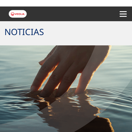
Menu 
NOTICIAS