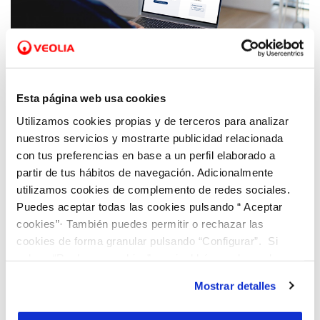
15 ABR 2026
La ciudadanía de Guardamar del Segura
Esta página web usa cookies
otorga una nota media de 8,08 sobre 10 al
Utilizamos cookies propias y de terceros para analizar
servicio de agua prestado por Veolia
nuestros servicios y mostrarte publicidad relacionada
con tus preferencias en base a un perfil elaborado a
partir de tus hábitos de navegación. Adicionalmente
utilizamos cookies de complemento de redes sociales.
Puedes aceptar todas las cookies pulsando “ Aceptar
cookies”· También puedes permitir o rechazar las
cookies de forma granular pulsando “Configurar”. Si
pulsas “Rechazar cookies”, equivaldrá a rechazar la
instalación de todas las cookies salvo las necesarias que
Mostrar detalles
son indispensables para que el sitio web funcione y que
por tanto no se pueden desactivar. Puedes consultar