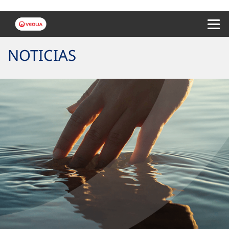
Menu 
NOTICIAS