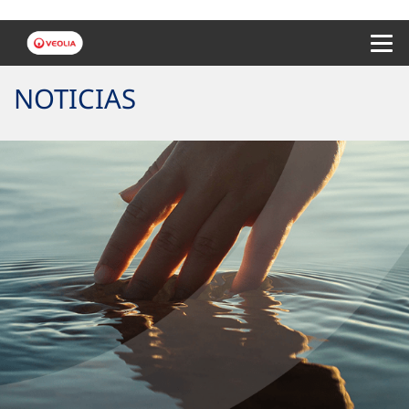
Menu 
NOTICIAS