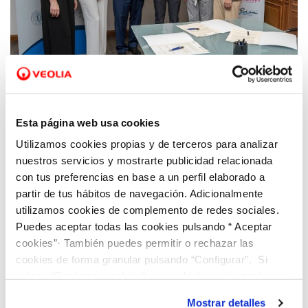
13 JUN 2022
Hidraqua se adhiere a la Cátedra del
Esta página web usa cookies
Consejo Social de la UPV para potenciar el
Utilizamos cookies propias y de terceros para analizar
talento tecnológico femenino
nuestros servicios y mostrarte publicidad relacionada
con tus preferencias en base a un perfil elaborado a
partir de tus hábitos de navegación. Adicionalmente
utilizamos cookies de complemento de redes sociales.
Puedes aceptar todas las cookies pulsando “ Aceptar
cookies”· También puedes permitir o rechazar las
cookies de forma granular pulsando “Configurar”. Si
pulsas “Rechazar cookies”, equivaldrá a rechazar la
instalación de todas las cookies salvo las necesarias que
Mostrar detalles