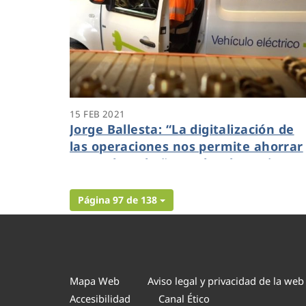
15 FEB 2021
Jorge Ballesta: “La digitalización de
las operaciones nos permite ahorrar
35.000 km al año en desplazamiento
y rentabilizar la labor del personal
operario sin incrementar las horas d
Página 97 de 138
trabajo”
Mapa Web
Aviso legal y privacidad de la web
Accesibilidad
Canal Ético