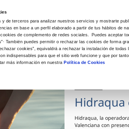
ES
VA
Actua
ies
 y de terceros para analizar nuestros servicios y mostrarte publ
Tu Servicio
Tu Agua
Conócenos
encias en base a un perfil elaborado a partir de tus hábitos de n
 cookies de complemento de redes sociales. Puedes aceptar to
s”· También puedes permitir o rechazar las cookies de forma gr
ÓN AL CLIENTE
AD
ROS COMPROMISOS
NTRATOS
COMPROMISO DE SERVICIO
CUIDADOS DEL AGUA
MODIFICACIÓN DE DAT
echazar cookies”, equivaldrá a rechazar la instalación de todas 
 de contacto
 calidad del agua
 personas
bio de titular
Carta de compromisos
Consejos de ahorro
Actualizar datos bancario
on indispensables para que el sitio web funcione y que por tant
via
el consumidor
medio ambiente
a de suministro
Customer Counsel (Defensa de
Actualizar datos de domici
tar más información en nuestra
Política de Cookies
cliente)
innovacion y digitalización
a de suministro
Actualizar datos personal
Normativa del servicio
 obras y afectaciones
icitud de Acometida
Arbitraje y mediación
03 DIC 2025
ación de fuga interior
umentación contratación
Programa CONTIGO
ntación e impresos
Hidraqua 
VER TODAS LAS GESTIONES
Hidraqua, la operador
Valenciana con presen