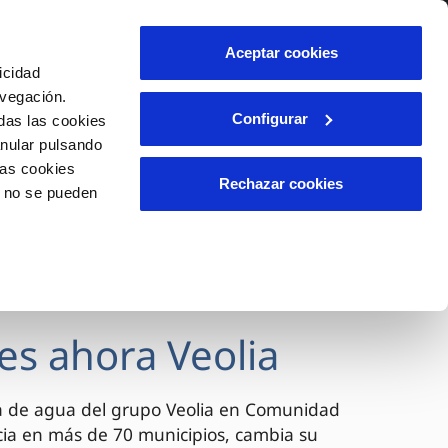
lidad
Ayuda
Contáctanos
Aceptar cookies
icidad
Área de clientes
avegación.
Configurar
das las cookies
anular pulsando
OS
INCIDENCIAS
las cookies
s
Comunica anomalías o posibles
Rechazar cookies
o no se pueden
fraudes
l
lio
Reclamaciones
es
es ahora Veolia
a de agua del grupo Veolia en Comunidad
cia en más de 70 municipios, cambia su