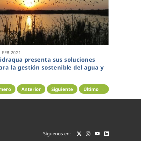
1 FEB 2021
idraqua presenta sus soluciones
ara la gestión sostenible del agua y
a lucha contra el cambio climático en
l Smart Primary
imero
Anterior
Siguiente
Último →
Síguenos en: