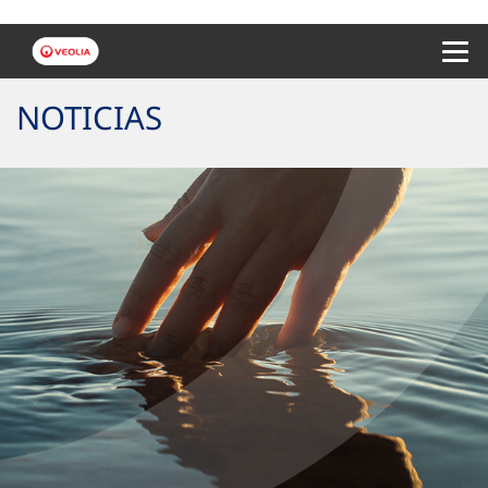
Menu 
NOTICIAS