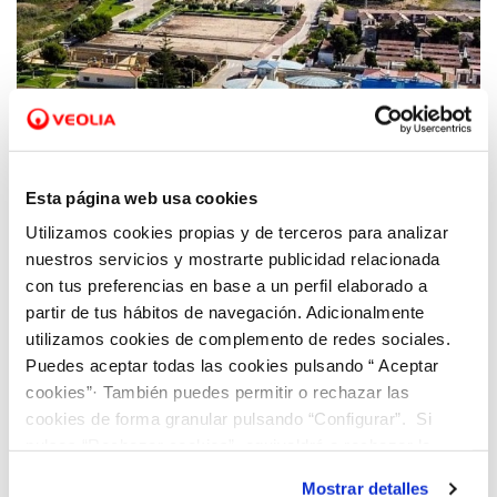
18 NOV 2022
Hidraqua apuesta por la digitalización y la
Esta página web usa cookies
reutilización como claves para la gestión
Utilizamos cookies propias y de terceros para analizar
sostenible del agua
nuestros servicios y mostrarte publicidad relacionada
con tus preferencias en base a un perfil elaborado a
partir de tus hábitos de navegación. Adicionalmente
utilizamos cookies de complemento de redes sociales.
Puedes aceptar todas las cookies pulsando “ Aceptar
cookies”· También puedes permitir o rechazar las
cookies de forma granular pulsando “Configurar”. Si
pulsas “Rechazar cookies”, equivaldrá a rechazar la
instalación de todas las cookies salvo las necesarias que
Mostrar detalles