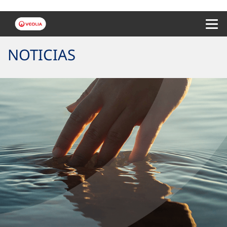
Menu 
NOTICIAS