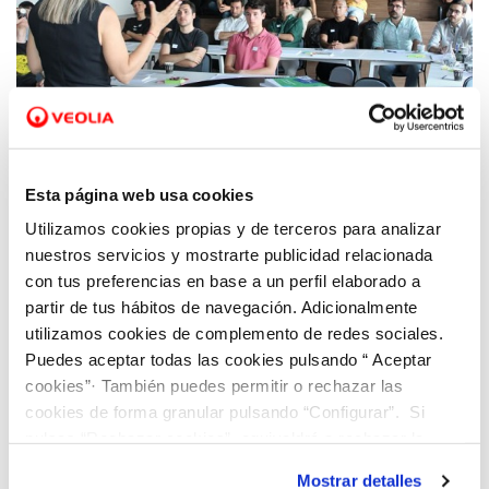
18 MAY 2023
Dinapsis Valencia acoge el BootCamp del
Esta página web usa cookies
Climate LaunchPad 2023, la décima edición
Utilizamos cookies propias y de terceros para analizar
de la mayor competición de ecoideas del
nuestros servicios y mostrarte publicidad relacionada
mundo
con tus preferencias en base a un perfil elaborado a
partir de tus hábitos de navegación. Adicionalmente
utilizamos cookies de complemento de redes sociales.
Puedes aceptar todas las cookies pulsando “ Aceptar
cookies”· También puedes permitir o rechazar las
cookies de forma granular pulsando “Configurar”. Si
pulsas “Rechazar cookies”, equivaldrá a rechazar la
instalación de todas las cookies salvo las necesarias que
Mostrar detalles