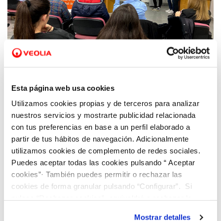
08 ENE 2020
Hidraqua participa en el Proyecto Gennera
Esta página web usa cookies
de la UA para ofrecer soluciones
Utilizamos cookies propias y de terceros para analizar
innovadoras a los retos empresariales
nuestros servicios y mostrarte publicidad relacionada
con tus preferencias en base a un perfil elaborado a
partir de tus hábitos de navegación. Adicionalmente
utilizamos cookies de complemento de redes sociales.
Puedes aceptar todas las cookies pulsando “ Aceptar
cookies”· También puedes permitir o rechazar las
cookies de forma granular pulsando “Configurar”. Si
pulsas “Rechazar cookies”, equivaldrá a rechazar la
instalación de todas las cookies salvo las necesarias que
Mostrar detalles