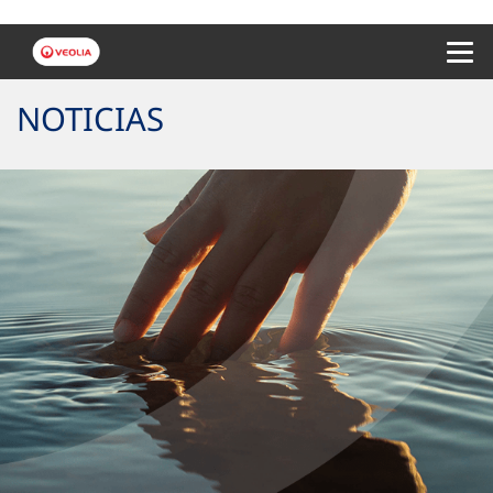
Menu 
NOTICIAS