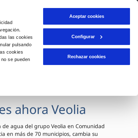
lidad
Ayuda
Contáctanos
Aceptar cookies
icidad
Área de clientes
avegación.
Configurar
das las cookies
anular pulsando
OS
INCIDENCIAS
las cookies
s
Comunica anomalías o posibles
Rechazar cookies
o no se pueden
fraudes
l
lio
Reclamaciones
es
es ahora Veolia
a de agua del grupo Veolia en Comunidad
cia en más de 70 municipios, cambia su