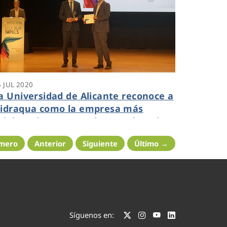
5 JUL 2020
a Universidad de Alicante reconoce a
idraqua como la empresa más
olaboradora en I+D durante la Gala
mpulso 2020
imero
Anterior
Siguiente
Último →
Síguenos en: