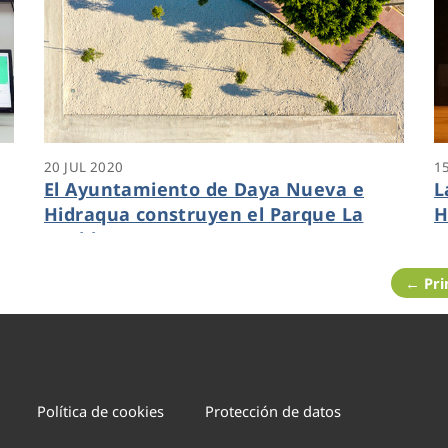
20 JUL 2020
1
El Ayuntamiento de Daya Nueva e
L
Hidraqua construyen el Parque La
H
Puebla
c
I
← Pr
Política de cookies
Protección de datos