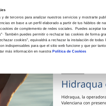
ES
VA
Actua
ies
 y de terceros para analizar nuestros servicios y mostrarte publ
Tu Servicio
Tu Agua
Conócenos
encias en base a un perfil elaborado a partir de tus hábitos de n
 cookies de complemento de redes sociales. Puedes aceptar to
s”· También puedes permitir o rechazar las cookies de forma gr
ÓN AL CLIENTE
AD
ROS COMPROMISOS
NTRATOS
COMPROMISO DE SERVICIO
CUIDADOS DEL AGUA
MODIFICACIÓN DE DAT
echazar cookies”, equivaldrá a rechazar la instalación de todas 
 de contacto
 calidad del agua
 personas
bio de titular
Carta de compromisos
Consejos de ahorro
Actualizar datos bancario
on indispensables para que el sitio web funcione y que por tant
via
el consumidor
medio ambiente
a de suministro
Customer Counsel (Defensa de
Actualizar datos de domici
tar más información en nuestra
Política de Cookies
cliente)
innovacion y digitalización
a de suministro
Actualizar datos personal
Normativa del servicio
 obras y afectaciones
icitud de Acometida
Arbitraje y mediación
03 DIC 2025
ación de fuga interior
umentación contratación
Programa CONTIGO
ntación e impresos
Hidraqua 
VER TODAS LAS GESTIONES
Hidraqua, la operador
Valenciana con presen