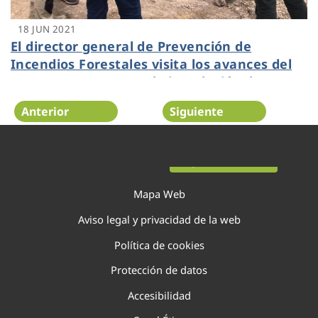
18 JUN 2021
El director general de Prevención de
Incendios Forestales visita los avances del
proyecto GUARDIAN, la instalación de
defensa contra incendios forestales más
Anterior
Siguiente
grande de Europa
Página 84 de 138
Mapa Web
Aviso legal y privacidad de la web
Política de cookies
Protección de datos
Accesibilidad