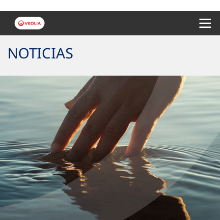
Menu 
NOTICIAS