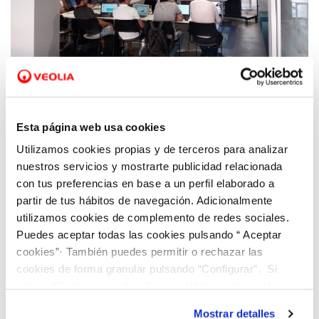
22 JUN 2021
Hidraqua mentoriza dos de los equipos de
Esta página web usa cookies
España que compiten por ser la mejor idea
Utilizamos cookies propias y de terceros para analizar
para combatir el cambio climático
nuestros servicios y mostrarte publicidad relacionada
con tus preferencias en base a un perfil elaborado a
partir de tus hábitos de navegación. Adicionalmente
utilizamos cookies de complemento de redes sociales.
Puedes aceptar todas las cookies pulsando “ Aceptar
cookies”· También puedes permitir o rechazar las
cookies de forma granular pulsando “Configurar”. Si
pulsas “Rechazar cookies”, equivaldrá a rechazar la
instalación de todas las cookies salvo las necesarias que
Mostrar detalles