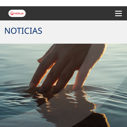
Menu 
NOTICIAS