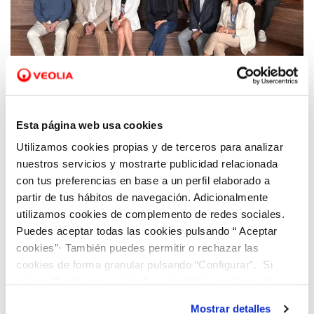
18 OCT 2023
Dinapsis Valencia propone diferentes
Esta página web usa cookies
iniciativas sobre economía circular junto a
Utilizamos cookies propias y de terceros para analizar
expertos del ámbito público-privado de la
nuestros servicios y mostrarte publicidad relacionada
provincia
con tus preferencias en base a un perfil elaborado a
partir de tus hábitos de navegación. Adicionalmente
utilizamos cookies de complemento de redes sociales.
Puedes aceptar todas las cookies pulsando “ Aceptar
cookies”· También puedes permitir o rechazar las
cookies de forma granular pulsando “Configurar”. Si
pulsas “Rechazar cookies”, equivaldrá a rechazar la
instalación de todas las cookies salvo las necesarias que
Mostrar detalles