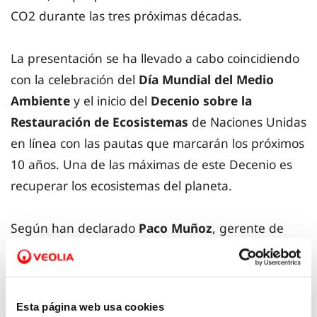
CO2 durante las tres próximas décadas.
La presentación se ha llevado a cabo coincidiendo
con la celebración del
Día Mundial del Medio
Ambiente
y el inicio del
Decenio sobre la
Restauración de Ecosistemas
de Naciones Unidas
en línea con las pautas que marcarán los próximos
10 años. Una de las máximas de este Decenio es
recuperar los ecosistemas del planeta.
Según han declarado
Paco Muñoz
, gerente de
Hidraqua “Esta acción parte del firme compromiso
de Hidraqua con el medio ambiente y con los
municipios en los que presta servicio. La iniciativa
Esta página web usa cookies
Sembrando Oxígeno ya se desarrolló hace unos